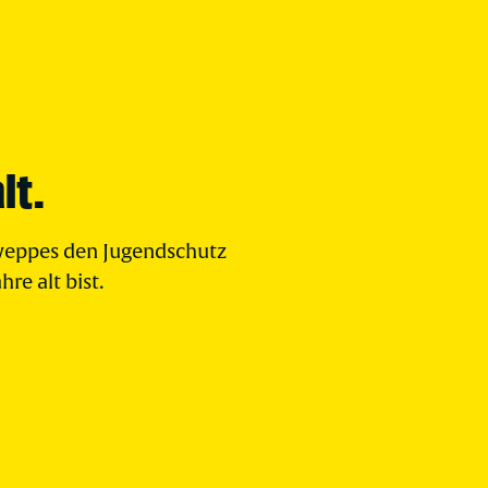
lt.
chweppes den Jugendschutz
re alt bist.